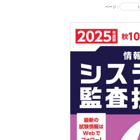
ページ
：